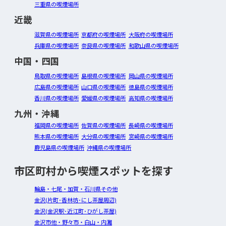
三重県の喫煙場所
近畿
滋賀県の喫煙場所
京都府の喫煙場所
大阪府の喫煙場所
兵庫県の喫煙場所
奈良県の喫煙場所
和歌山県の喫煙場所
中国・四国
鳥取県の喫煙場所
島根県の喫煙場所
岡山県の喫煙場所
広島県の喫煙場所
山口県の喫煙場所
徳島県の喫煙場所
香川県の喫煙場所
愛媛県の喫煙場所
高知県の喫煙場所
九州・沖縄
福岡県の喫煙場所
佐賀県の喫煙場所
長崎県の喫煙場所
熊本県の喫煙場所
大分県の喫煙場所
宮崎県の喫煙場所
鹿児島県の喫煙場所
沖縄県の喫煙場所
市区町村から喫煙スポットを探す
輪島・七尾・加賀・石川県その他
金沢(片町･香林坊･にし茶屋周辺)
金沢(金沢駅･近江町･ひがし茶屋)
金沢市他・野々市・白山・内灘