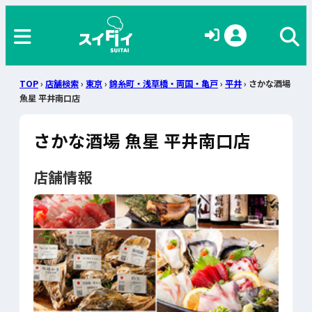
TOP
›
店舗検索
›
東京
›
錦糸町・浅草橋・両国・亀戸
›
平井
› さかな酒場
魚星 平井南口店
さかな酒場 魚星 平井南口店
店舗情報