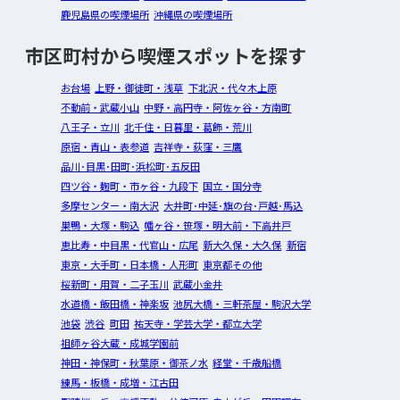
鹿児島県の喫煙場所
沖縄県の喫煙場所
市区町村から喫煙スポットを探す
お台場
上野・御徒町・浅草
下北沢・代々木上原
不動前・武蔵小山
中野・高円寺・阿佐ヶ谷・方南町
八王子・立川
北千住・日暮里・葛飾・荒川
原宿・青山・表参道
吉祥寺・荻窪・三鷹
品川･目黒･田町･浜松町･五反田
四ツ谷・麹町・市ヶ谷・九段下
国立・国分寺
多摩センター・南大沢
大井町･中延･旗の台･戸越･馬込
巣鴨・大塚・駒込
幡ヶ谷・笹塚・明大前・下高井戸
恵比寿・中目黒・代官山・広尾
新大久保・大久保
新宿
東京・大手町・日本橋・人形町
東京都その他
桜新町・用賀・二子玉川
武蔵小金井
水道橋・飯田橋・神楽坂
池尻大橋・三軒茶屋・駒沢大学
池袋
渋谷
町田
祐天寺・学芸大学・都立大学
祖師ヶ谷大蔵・成城学園前
神田・神保町・秋葉原・御茶ノ水
経堂・千歳船橋
練馬・板橋・成増・江古田