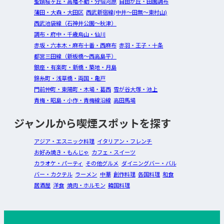
聖蹟桜ヶ丘・高幡不動・分倍河原
自由が丘・田園調布
蒲田・大森・大田区
西武新宿線(中井～田無～東村山)
西武池袋線（石神井公園～秋津）
調布・府中・千歳烏山・仙川
赤坂・六本木・麻布十番・西麻布
赤羽・王子・十条
都営三田線（新板橋～西高島平）
銀座・有楽町・新橋・築地・月島
錦糸町・浅草橋・両国・亀戸
門前仲町・東陽町・木場・葛西
雪が谷大塚・池上
青梅・昭島・小作・青梅線沿線
高田馬場
ジャンルから喫煙スポットを探す
アジア・エスニック料理
イタリアン・フレンチ
お好み焼き・もんじゃ
カフェ・スイーツ
カラオケ・パーティ
その他グルメ
ダイニングバー・バル
バー・カクテル
ラーメン
中華
創作料理
各国料理
和食
居酒屋
洋食
焼肉・ホルモン
韓国料理