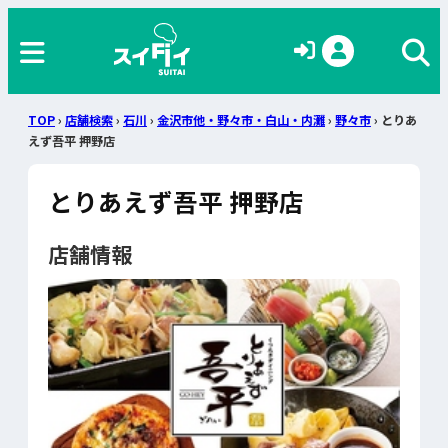
TOP
›
店舗検索
›
石川
›
金沢市他・野々市・白山・内灘
›
野々市
› とりあ
えず吾平 押野店
とりあえず吾平 押野店
店舗情報