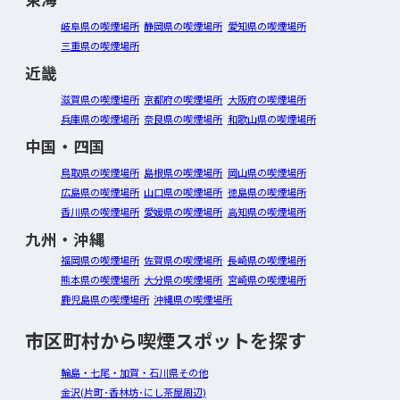
岐阜県の喫煙場所
静岡県の喫煙場所
愛知県の喫煙場所
三重県の喫煙場所
近畿
滋賀県の喫煙場所
京都府の喫煙場所
大阪府の喫煙場所
兵庫県の喫煙場所
奈良県の喫煙場所
和歌山県の喫煙場所
中国・四国
鳥取県の喫煙場所
島根県の喫煙場所
岡山県の喫煙場所
広島県の喫煙場所
山口県の喫煙場所
徳島県の喫煙場所
香川県の喫煙場所
愛媛県の喫煙場所
高知県の喫煙場所
九州・沖縄
福岡県の喫煙場所
佐賀県の喫煙場所
長崎県の喫煙場所
熊本県の喫煙場所
大分県の喫煙場所
宮崎県の喫煙場所
鹿児島県の喫煙場所
沖縄県の喫煙場所
市区町村から喫煙スポットを探す
輪島・七尾・加賀・石川県その他
金沢(片町･香林坊･にし茶屋周辺)