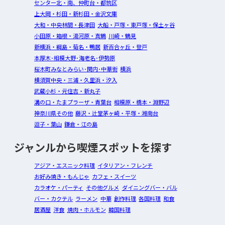
センター北・南、仲町台・都筑区
上大岡・杉田・新杉田・金沢文庫
大和・中央林間・長津田
大船・戸塚・東戸塚・保土ヶ谷
小田原・箱根・湯河原・真鶴
川崎・鶴見
新横浜・綱島・菊名・鴨居
新百合ヶ丘・登戸
本厚木･相模大野･海老名･伊勢原
桜木町みなとみらい･関内･中華街
横浜
横須賀中央・三浦・久里浜・汐入
武蔵小杉・元住吉・新丸子
溝の口・たまプラーザ・青葉台
相模原・橋本・淵野辺
神奈川県その他
藤沢・辻堂茅ヶ崎・平塚・湘南台
逗子・葉山
鎌倉・江の島
ジャンルから喫煙スポットを探す
アジア・エスニック料理
イタリアン・フレンチ
お好み焼き・もんじゃ
カフェ・スイーツ
カラオケ・パーティ
その他グルメ
ダイニングバー・バル
バー・カクテル
ラーメン
中華
創作料理
各国料理
和食
居酒屋
洋食
焼肉・ホルモン
韓国料理