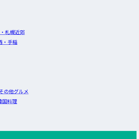
・札幌近郊
西・手稲
その他グルメ
韓国料理