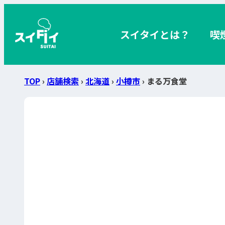
スイタイとは？
喫
TOP
›
店舗検索
›
北海道
›
小樽市
› まる万食堂