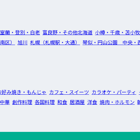
室蘭・登別・白老
富良野・その他北海道
小樽・千歳・苫小牧
南区）
旭川
札幌（札幌駅・大通）
琴似・円山公園 中央・
お好み焼き・もんじゃ
カフェ・スイーツ
カラオケ・パーティ
中華
創作料理
各国料理
和食
居酒屋
洋食
焼肉・ホルモン