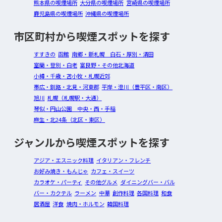
熊本県の喫煙場所
大分県の喫煙場所
宮崎県の喫煙場所
鹿児島県の喫煙場所
沖縄県の喫煙場所
市区町村から喫煙スポットを探す
すすきの
函館
南郷・新札幌 白石・厚別・清田
室蘭・登別・白老
富良野・その他北海道
小樽・千歳・苫小牧・札幌近郊
帯広・釧路・北見・河東郡
平岸・澄川（豊平区・南区）
旭川
札幌（札幌駅・大通）
琴似・円山公園 中央・西・手稲
麻生・北24条（北区・東区）
ジャンルから喫煙スポットを探す
アジア・エスニック料理
イタリアン・フレンチ
お好み焼き・もんじゃ
カフェ・スイーツ
カラオケ・パーティ
その他グルメ
ダイニングバー・バル
バー・カクテル
ラーメン
中華
創作料理
各国料理
和食
居酒屋
洋食
焼肉・ホルモン
韓国料理