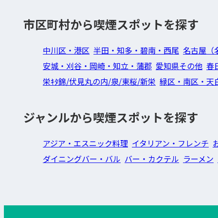
市区町村から喫煙スポットを探す
中川区・港区
半田・知多・碧南・西尾
名古屋（
安城・刈谷・岡崎・知立・蒲郡
愛知県その他
春
栄ｷﾀ錦/伏見丸の内/泉/東桜/新栄
緑区・南区・天
ジャンルから喫煙スポットを探す
アジア・エスニック料理
イタリアン・フレンチ
ダイニングバー・バル
バー・カクテル
ラーメン