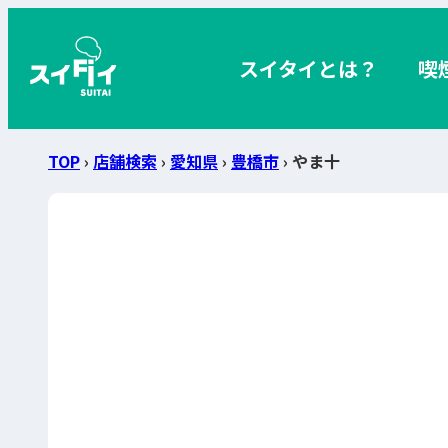
スイタイとは？
喫
TOP
›
店舗検索
›
愛知県
›
豊橋市
› やま十