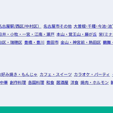
名古屋駅/西区/中村区）
名古屋市その他
大曽根･千種･今池･池
日井・小牧・一宮・江南・瀬戸
本山・覚王山・藤が丘
栄(ミナ
白区・瑞穂区
豊橋・豊川
豊田市
金山・神宮前・熱田区
鶴舞
お好み焼き・もんじゃ
カフェ・スイーツ
カラオケ・パーティ
中華
創作料理
各国料理
和食
居酒屋
洋食
焼肉・ホルモン