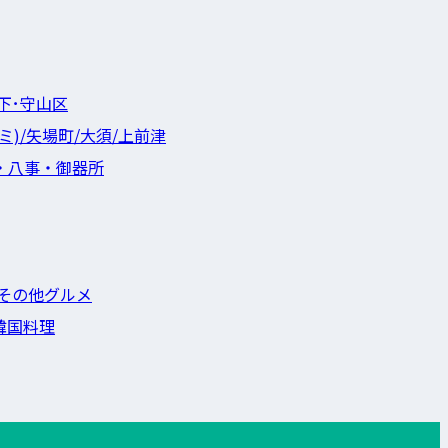
下･守山区
ミ)/矢場町/大須/上前津
・八事・御器所
その他グルメ
韓国料理