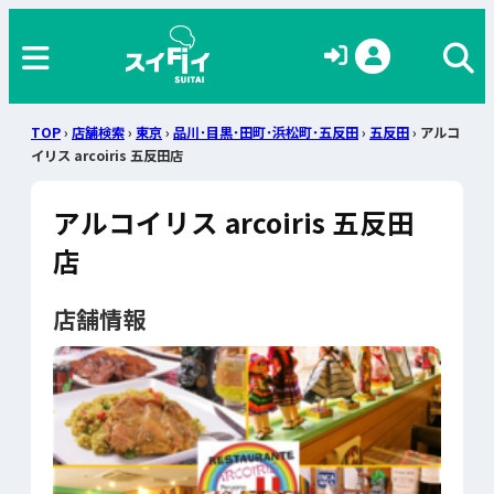
TOP
›
店舗検索
›
東京
›
品川･目黒･田町･浜松町･五反田
›
五反田
› アルコ
イリス arcoiris 五反田店
アルコイリス arcoiris 五反田
店
店舗情報