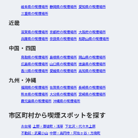
岐阜県の喫煙場所
静岡県の喫煙場所
愛知県の喫煙場所
三重県の喫煙場所
近畿
滋賀県の喫煙場所
京都府の喫煙場所
大阪府の喫煙場所
兵庫県の喫煙場所
奈良県の喫煙場所
和歌山県の喫煙場所
中国・四国
鳥取県の喫煙場所
島根県の喫煙場所
岡山県の喫煙場所
広島県の喫煙場所
山口県の喫煙場所
徳島県の喫煙場所
香川県の喫煙場所
愛媛県の喫煙場所
高知県の喫煙場所
九州・沖縄
福岡県の喫煙場所
佐賀県の喫煙場所
長崎県の喫煙場所
熊本県の喫煙場所
大分県の喫煙場所
宮崎県の喫煙場所
鹿児島県の喫煙場所
沖縄県の喫煙場所
市区町村から喫煙スポットを探す
お台場
上野・御徒町・浅草
下北沢・代々木上原
不動前・武蔵小山
中野・高円寺・阿佐ヶ谷・方南町