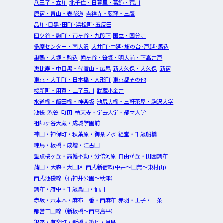
八王子・立川
北千住・日暮里・葛飾・荒川
原宿・青山・表参道
吉祥寺・荻窪・三鷹
品川･目黒･田町･浜松町･五反田
四ツ谷・麹町・市ヶ谷・九段下
国立・国分寺
多摩センター・南大沢
大井町･中延･旗の台･戸越･馬込
巣鴨・大塚・駒込
幡ヶ谷・笹塚・明大前・下高井戸
恵比寿・中目黒・代官山・広尾
新大久保・大久保
新宿
東京・大手町・日本橋・人形町
東京都その他
桜新町・用賀・二子玉川
武蔵小金井
水道橋・飯田橋・神楽坂
池尻大橋・三軒茶屋・駒沢大学
池袋
渋谷
町田
祐天寺・学芸大学・都立大学
祖師ヶ谷大蔵・成城学園前
神田・神保町・秋葉原・御茶ノ水
経堂・千歳船橋
練馬・板橋・成増・江古田
聖蹟桜ヶ丘・高幡不動・分倍河原
自由が丘・田園調布
蒲田・大森・大田区
西武新宿線(中井～田無～東村山)
西武池袋線（石神井公園～秋津）
調布・府中・千歳烏山・仙川
赤坂・六本木・麻布十番・西麻布
赤羽・王子・十条
都営三田線（新板橋～西高島平）
銀座・有楽町・新橋・築地・月島