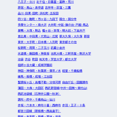
八王子・立川
北千住・日暮里・葛飾・荒川
原宿・青山・表参道
吉祥寺・荻窪・三鷹
品川･目黒･田町･浜松町･五反田
四ツ谷・麹町・市ヶ谷・九段下
国立・国分寺
多摩センター・南大沢
大井町･中延･旗の台･戸越･馬込
巣鴨・大塚・駒込
幡ヶ谷・笹塚・明大前・下高井戸
恵比寿・中目黒・代官山・広尾
新大久保・大久保
新宿
東京・大手町・日本橋・人形町
東京都その他
桜新町・用賀・二子玉川
武蔵小金井
水道橋・飯田橋・神楽坂
池尻大橋・三軒茶屋・駒沢大学
池袋
渋谷
町田
祐天寺・学芸大学・都立大学
祖師ヶ谷大蔵・成城学園前
神田・神保町・秋葉原・御茶ノ水
経堂・千歳船橋
練馬・板橋・成増・江古田
聖蹟桜ヶ丘・高幡不動・分倍河原
自由が丘・田園調布
蒲田・大森・大田区
西武新宿線(中井～田無～東村山)
西武池袋線（石神井公園～秋津）
調布・府中・千歳烏山・仙川
赤坂・六本木・麻布十番・西麻布
赤羽・王子・十条
都営三田線（新板橋～西高島平）
銀座・有楽町・新橋・築地・月島