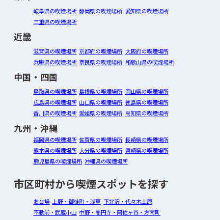
岐阜県の喫煙場所
静岡県の喫煙場所
愛知県の喫煙場所
三重県の喫煙場所
近畿
滋賀県の喫煙場所
京都府の喫煙場所
大阪府の喫煙場所
兵庫県の喫煙場所
奈良県の喫煙場所
和歌山県の喫煙場所
中国・四国
鳥取県の喫煙場所
島根県の喫煙場所
岡山県の喫煙場所
広島県の喫煙場所
山口県の喫煙場所
徳島県の喫煙場所
香川県の喫煙場所
愛媛県の喫煙場所
高知県の喫煙場所
九州・沖縄
福岡県の喫煙場所
佐賀県の喫煙場所
長崎県の喫煙場所
熊本県の喫煙場所
大分県の喫煙場所
宮崎県の喫煙場所
鹿児島県の喫煙場所
沖縄県の喫煙場所
市区町村から喫煙スポットを探す
お台場
上野・御徒町・浅草
下北沢・代々木上原
不動前・武蔵小山
中野・高円寺・阿佐ヶ谷・方南町