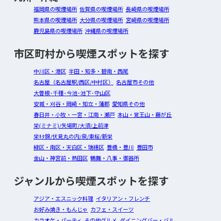
福岡県の喫煙場所
佐賀県の喫煙場所
長崎県の喫煙場所
熊本県の喫煙場所
大分県の喫煙場所
宮崎県の喫煙場所
鹿児島県の喫煙場所
沖縄県の喫煙場所
市区町村から喫煙スポットを探す
中川区・港区
半田・知多・碧南・西尾
名古屋（名古屋駅/西区/中村区）
名古屋市その他
大曽根･千種･今池･池下･守山区
安城・刈谷・岡崎・知立・蒲郡
愛知県その他
春日井・小牧・一宮・江南・瀬戸
本山・覚王山・藤が丘
栄(ミナミ)/矢場町/大須/上前津
栄ｷﾀ錦/伏見丸の内/泉/東桜/新栄
緑区・南区・天白区・瑞穂区
豊橋・豊川
豊田市
金山・神宮前・熱田区
鶴舞・八事・御器所
ジャンルから喫煙スポットを探す
アジア・エスニック料理
イタリアン・フレンチ
お好み焼き・もんじゃ
カフェ・スイーツ
カラオケ・パーティ
その他グルメ
ダイニングバー・バル