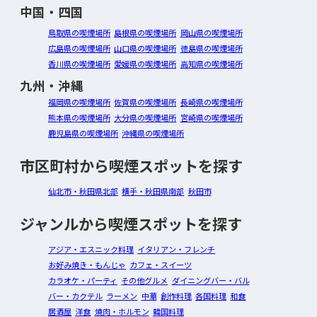
中国・四国
鳥取県の喫煙場所
島根県の喫煙場所
岡山県の喫煙場所
広島県の喫煙場所
山口県の喫煙場所
徳島県の喫煙場所
香川県の喫煙場所
愛媛県の喫煙場所
高知県の喫煙場所
九州・沖縄
福岡県の喫煙場所
佐賀県の喫煙場所
長崎県の喫煙場所
熊本県の喫煙場所
大分県の喫煙場所
宮崎県の喫煙場所
鹿児島県の喫煙場所
沖縄県の喫煙場所
市区町村から喫煙スポットを探す
仙北市・秋田県北部
横手・秋田県南部
秋田市
ジャンルから喫煙スポットを探す
アジア・エスニック料理
イタリアン・フレンチ
お好み焼き・もんじゃ
カフェ・スイーツ
カラオケ・パーティ
その他グルメ
ダイニングバー・バル
バー・カクテル
ラーメン
中華
創作料理
各国料理
和食
居酒屋
洋食
焼肉・ホルモン
韓国料理