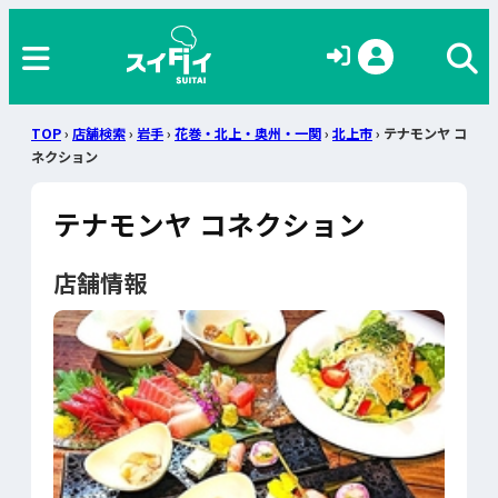
TOP
›
店舗検索
›
岩手
›
花巻・北上・奥州・一関
›
北上市
› テナモンヤ コ
ネクション
テナモンヤ コネクション
店舗情報