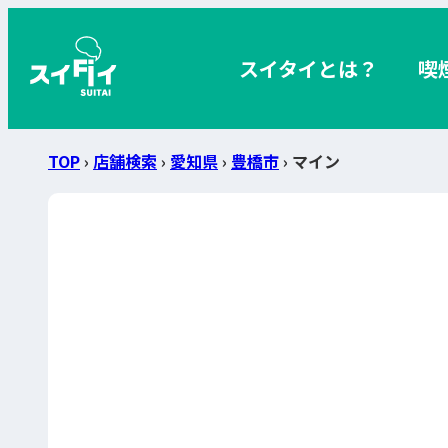
スイタイとは？
喫
TOP
›
店舗検索
›
愛知県
›
豊橋市
› マイン