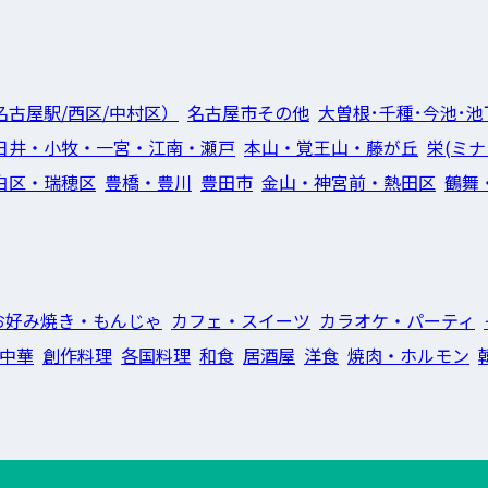
名古屋駅/西区/中村区）
名古屋市その他
大曽根･千種･今池･池
日井・小牧・一宮・江南・瀬戸
本山・覚王山・藤が丘
栄(ミナ
白区・瑞穂区
豊橋・豊川
豊田市
金山・神宮前・熱田区
鶴舞
お好み焼き・もんじゃ
カフェ・スイーツ
カラオケ・パーティ
中華
創作料理
各国料理
和食
居酒屋
洋食
焼肉・ホルモン