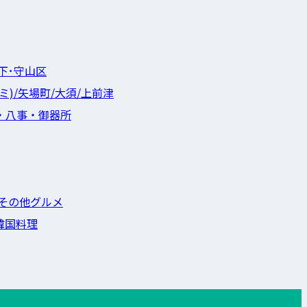
下･守山区
ミ)/矢場町/大須/上前津
・八事・御器所
その他グルメ
韓国料理