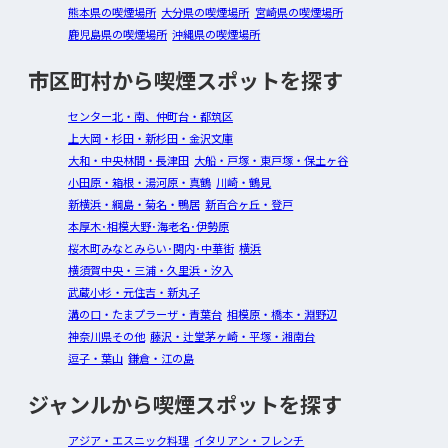
熊本県の喫煙場所
大分県の喫煙場所
宮崎県の喫煙場所
鹿児島県の喫煙場所
沖縄県の喫煙場所
市区町村から喫煙スポットを探す
センター北・南、仲町台・都筑区
上大岡・杉田・新杉田・金沢文庫
大和・中央林間・長津田
大船・戸塚・東戸塚・保土ヶ谷
小田原・箱根・湯河原・真鶴
川崎・鶴見
新横浜・綱島・菊名・鴨居
新百合ヶ丘・登戸
本厚木･相模大野･海老名･伊勢原
桜木町みなとみらい･関内･中華街
横浜
横須賀中央・三浦・久里浜・汐入
武蔵小杉・元住吉・新丸子
溝の口・たまプラーザ・青葉台
相模原・橋本・淵野辺
神奈川県その他
藤沢・辻堂茅ヶ崎・平塚・湘南台
逗子・葉山
鎌倉・江の島
ジャンルから喫煙スポットを探す
アジア・エスニック料理
イタリアン・フレンチ