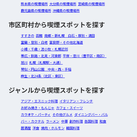
熊本県の喫煙場所
大分県の喫煙場所
宮崎県の喫煙場所
鹿児島県の喫煙場所
沖縄県の喫煙場所
市区町村から喫煙スポットを探す
すすきの
函館
南郷・新札幌 白石・厚別・清田
室蘭・登別・白老
富良野・その他北海道
小樽・千歳・苫小牧・札幌近郊
帯広・釧路・北見・河東郡
平岸・澄川（豊平区・南区）
旭川
札幌（札幌駅・大通）
琴似・円山公園 中央・西・手稲
麻生・北24条（北区・東区）
ジャンルから喫煙スポットを探す
アジア・エスニック料理
イタリアン・フレンチ
お好み焼き・もんじゃ
カフェ・スイーツ
カラオケ・パーティ
その他グルメ
ダイニングバー・バル
バー・カクテル
ラーメン
中華
創作料理
各国料理
和食
居酒屋
洋食
焼肉・ホルモン
韓国料理