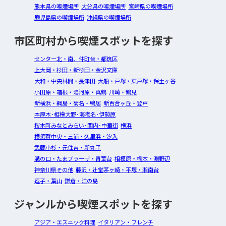
熊本県の喫煙場所
大分県の喫煙場所
宮崎県の喫煙場所
鹿児島県の喫煙場所
沖縄県の喫煙場所
市区町村から喫煙スポットを探す
センター北・南、仲町台・都筑区
上大岡・杉田・新杉田・金沢文庫
大和・中央林間・長津田
大船・戸塚・東戸塚・保土ヶ谷
小田原・箱根・湯河原・真鶴
川崎・鶴見
新横浜・綱島・菊名・鴨居
新百合ヶ丘・登戸
本厚木･相模大野･海老名･伊勢原
桜木町みなとみらい･関内･中華街
横浜
横須賀中央・三浦・久里浜・汐入
武蔵小杉・元住吉・新丸子
溝の口・たまプラーザ・青葉台
相模原・橋本・淵野辺
神奈川県その他
藤沢・辻堂茅ヶ崎・平塚・湘南台
逗子・葉山
鎌倉・江の島
ジャンルから喫煙スポットを探す
アジア・エスニック料理
イタリアン・フレンチ