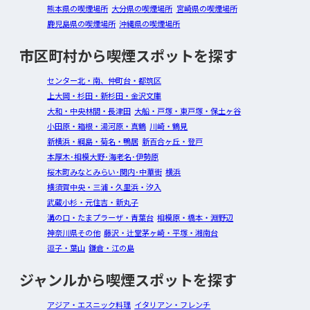
熊本県の喫煙場所
大分県の喫煙場所
宮崎県の喫煙場所
鹿児島県の喫煙場所
沖縄県の喫煙場所
市区町村から喫煙スポットを探す
センター北・南、仲町台・都筑区
上大岡・杉田・新杉田・金沢文庫
大和・中央林間・長津田
大船・戸塚・東戸塚・保土ヶ谷
小田原・箱根・湯河原・真鶴
川崎・鶴見
新横浜・綱島・菊名・鴨居
新百合ヶ丘・登戸
本厚木･相模大野･海老名･伊勢原
桜木町みなとみらい･関内･中華街
横浜
横須賀中央・三浦・久里浜・汐入
武蔵小杉・元住吉・新丸子
溝の口・たまプラーザ・青葉台
相模原・橋本・淵野辺
神奈川県その他
藤沢・辻堂茅ヶ崎・平塚・湘南台
逗子・葉山
鎌倉・江の島
ジャンルから喫煙スポットを探す
アジア・エスニック料理
イタリアン・フレンチ