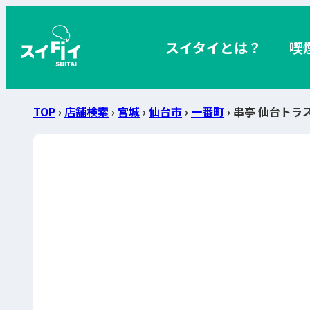
スイタイとは？
喫
TOP
›
店舗検索
›
宮城
›
仙台市
›
一番町
› 串亭 仙台ト