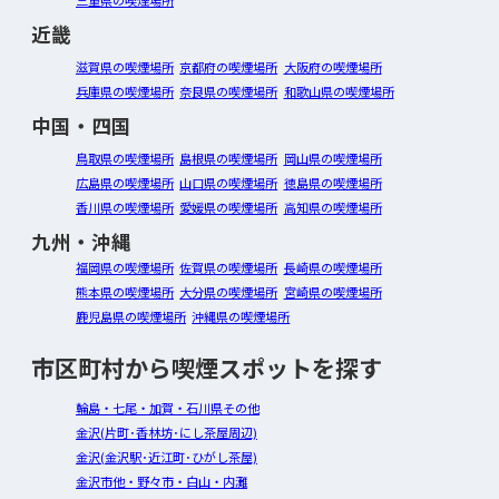
近畿
滋賀県の喫煙場所
京都府の喫煙場所
大阪府の喫煙場所
兵庫県の喫煙場所
奈良県の喫煙場所
和歌山県の喫煙場所
中国・四国
鳥取県の喫煙場所
島根県の喫煙場所
岡山県の喫煙場所
広島県の喫煙場所
山口県の喫煙場所
徳島県の喫煙場所
香川県の喫煙場所
愛媛県の喫煙場所
高知県の喫煙場所
九州・沖縄
福岡県の喫煙場所
佐賀県の喫煙場所
長崎県の喫煙場所
熊本県の喫煙場所
大分県の喫煙場所
宮崎県の喫煙場所
鹿児島県の喫煙場所
沖縄県の喫煙場所
市区町村から喫煙スポットを探す
輪島・七尾・加賀・石川県その他
金沢(片町･香林坊･にし茶屋周辺)
金沢(金沢駅･近江町･ひがし茶屋)
金沢市他・野々市・白山・内灘