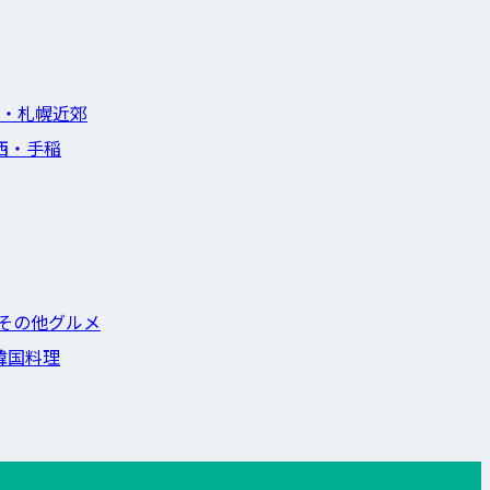
・札幌近郊
西・手稲
その他グルメ
韓国料理