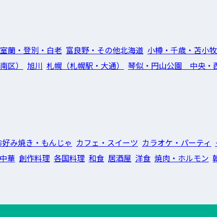
室蘭・登別・白老
富良野・その他北海道
小樽・千歳・苫小牧
南区）
旭川
札幌（札幌駅・大通）
琴似・円山公園 中央・
お好み焼き・もんじゃ
カフェ・スイーツ
カラオケ・パーティ
中華
創作料理
各国料理
和食
居酒屋
洋食
焼肉・ホルモン