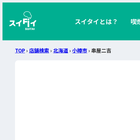
スイタイとは？
喫
TOP
›
店舗検索
›
北海道
›
小樽市
› 串屋二吉