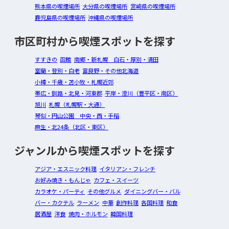
熊本県の喫煙場所
大分県の喫煙場所
宮崎県の喫煙場所
鹿児島県の喫煙場所
沖縄県の喫煙場所
市区町村から喫煙スポットを探す
すすきの
函館
南郷・新札幌 白石・厚別・清田
室蘭・登別・白老
富良野・その他北海道
小樽・千歳・苫小牧・札幌近郊
帯広・釧路・北見・河東郡
平岸・澄川（豊平区・南区）
旭川
札幌（札幌駅・大通）
琴似・円山公園 中央・西・手稲
麻生・北24条（北区・東区）
ジャンルから喫煙スポットを探す
アジア・エスニック料理
イタリアン・フレンチ
お好み焼き・もんじゃ
カフェ・スイーツ
カラオケ・パーティ
その他グルメ
ダイニングバー・バル
バー・カクテル
ラーメン
中華
創作料理
各国料理
和食
居酒屋
洋食
焼肉・ホルモン
韓国料理