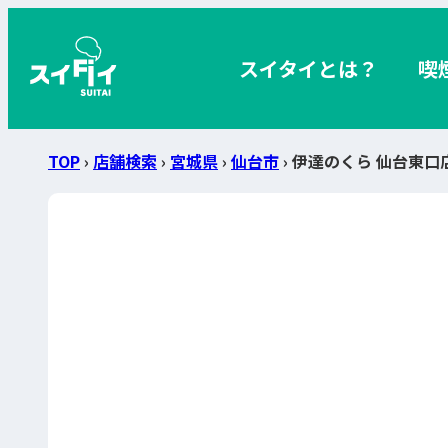
スイタイとは？
喫
TOP
›
店舗検索
›
宮城県
›
仙台市
› 伊達のくら 仙台東口