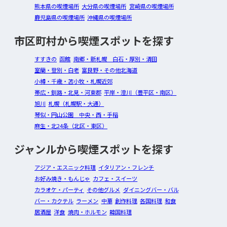
熊本県の喫煙場所
大分県の喫煙場所
宮崎県の喫煙場所
鹿児島県の喫煙場所
沖縄県の喫煙場所
市区町村から喫煙スポットを探す
すすきの
函館
南郷・新札幌 白石・厚別・清田
室蘭・登別・白老
富良野・その他北海道
小樽・千歳・苫小牧・札幌近郊
帯広・釧路・北見・河東郡
平岸・澄川（豊平区・南区）
旭川
札幌（札幌駅・大通）
琴似・円山公園 中央・西・手稲
麻生・北24条（北区・東区）
ジャンルから喫煙スポットを探す
アジア・エスニック料理
イタリアン・フレンチ
お好み焼き・もんじゃ
カフェ・スイーツ
カラオケ・パーティ
その他グルメ
ダイニングバー・バル
バー・カクテル
ラーメン
中華
創作料理
各国料理
和食
居酒屋
洋食
焼肉・ホルモン
韓国料理