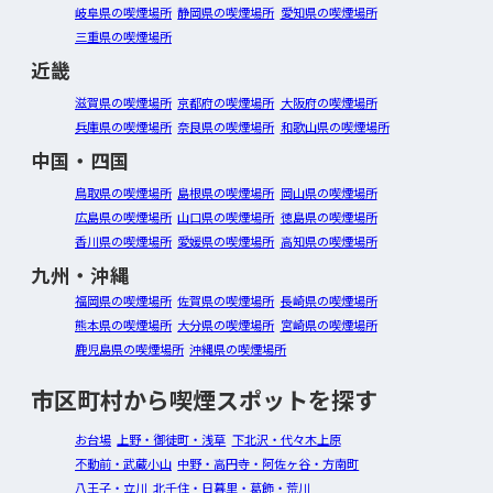
岐阜県の喫煙場所
静岡県の喫煙場所
愛知県の喫煙場所
三重県の喫煙場所
近畿
滋賀県の喫煙場所
京都府の喫煙場所
大阪府の喫煙場所
兵庫県の喫煙場所
奈良県の喫煙場所
和歌山県の喫煙場所
中国・四国
鳥取県の喫煙場所
島根県の喫煙場所
岡山県の喫煙場所
広島県の喫煙場所
山口県の喫煙場所
徳島県の喫煙場所
香川県の喫煙場所
愛媛県の喫煙場所
高知県の喫煙場所
九州・沖縄
福岡県の喫煙場所
佐賀県の喫煙場所
長崎県の喫煙場所
熊本県の喫煙場所
大分県の喫煙場所
宮崎県の喫煙場所
鹿児島県の喫煙場所
沖縄県の喫煙場所
市区町村から喫煙スポットを探す
お台場
上野・御徒町・浅草
下北沢・代々木上原
不動前・武蔵小山
中野・高円寺・阿佐ヶ谷・方南町
八王子・立川
北千住・日暮里・葛飾・荒川