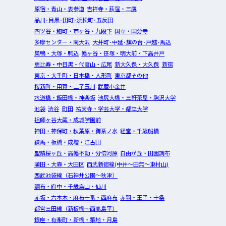
原宿・青山・表参道
吉祥寺・荻窪・三鷹
品川･目黒･田町･浜松町･五反田
四ツ谷・麹町・市ヶ谷・九段下
国立・国分寺
多摩センター・南大沢
大井町･中延･旗の台･戸越･馬込
巣鴨・大塚・駒込
幡ヶ谷・笹塚・明大前・下高井戸
恵比寿・中目黒・代官山・広尾
新大久保・大久保
新宿
東京・大手町・日本橋・人形町
東京都その他
桜新町・用賀・二子玉川
武蔵小金井
水道橋・飯田橋・神楽坂
池尻大橋・三軒茶屋・駒沢大学
池袋
渋谷
町田
祐天寺・学芸大学・都立大学
祖師ヶ谷大蔵・成城学園前
神田・神保町・秋葉原・御茶ノ水
経堂・千歳船橋
練馬・板橋・成増・江古田
聖蹟桜ヶ丘・高幡不動・分倍河原
自由が丘・田園調布
蒲田・大森・大田区
西武新宿線(中井～田無～東村山)
西武池袋線（石神井公園～秋津）
調布・府中・千歳烏山・仙川
赤坂・六本木・麻布十番・西麻布
赤羽・王子・十条
都営三田線（新板橋～西高島平）
銀座・有楽町・新橋・築地・月島