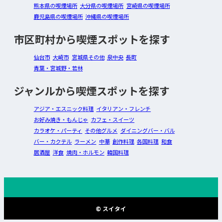
熊本県の喫煙場所
大分県の喫煙場所
宮崎県の喫煙場所
鹿児島県の喫煙場所
沖縄県の喫煙場所
市区町村から喫煙スポットを探す
仙台市
大崎市
宮城県その他
泉中央
長町
青葉・宮城野・若林
ジャンルから喫煙スポットを探す
アジア・エスニック料理
イタリアン・フレンチ
お好み焼き・もんじゃ
カフェ・スイーツ
カラオケ・パーティ
その他グルメ
ダイニングバー・バル
バー・カクテル
ラーメン
中華
創作料理
各国料理
和食
居酒屋
洋食
焼肉・ホルモン
韓国料理
© スイタイ