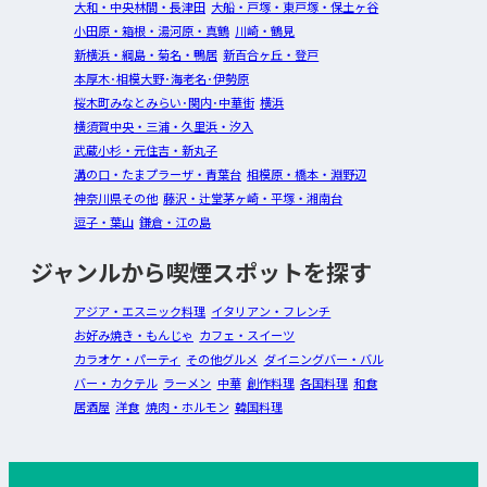
大和・中央林間・長津田
大船・戸塚・東戸塚・保土ヶ谷
小田原・箱根・湯河原・真鶴
川崎・鶴見
新横浜・綱島・菊名・鴨居
新百合ヶ丘・登戸
本厚木･相模大野･海老名･伊勢原
桜木町みなとみらい･関内･中華街
横浜
横須賀中央・三浦・久里浜・汐入
武蔵小杉・元住吉・新丸子
溝の口・たまプラーザ・青葉台
相模原・橋本・淵野辺
神奈川県その他
藤沢・辻堂茅ヶ崎・平塚・湘南台
逗子・葉山
鎌倉・江の島
ジャンルから喫煙スポットを探す
アジア・エスニック料理
イタリアン・フレンチ
お好み焼き・もんじゃ
カフェ・スイーツ
カラオケ・パーティ
その他グルメ
ダイニングバー・バル
バー・カクテル
ラーメン
中華
創作料理
各国料理
和食
居酒屋
洋食
焼肉・ホルモン
韓国料理