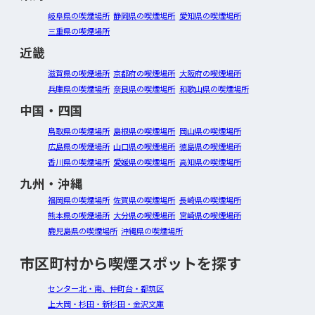
岐阜県の喫煙場所
静岡県の喫煙場所
愛知県の喫煙場所
三重県の喫煙場所
近畿
滋賀県の喫煙場所
京都府の喫煙場所
大阪府の喫煙場所
兵庫県の喫煙場所
奈良県の喫煙場所
和歌山県の喫煙場所
中国・四国
鳥取県の喫煙場所
島根県の喫煙場所
岡山県の喫煙場所
広島県の喫煙場所
山口県の喫煙場所
徳島県の喫煙場所
香川県の喫煙場所
愛媛県の喫煙場所
高知県の喫煙場所
九州・沖縄
福岡県の喫煙場所
佐賀県の喫煙場所
長崎県の喫煙場所
熊本県の喫煙場所
大分県の喫煙場所
宮崎県の喫煙場所
鹿児島県の喫煙場所
沖縄県の喫煙場所
市区町村から喫煙スポットを探す
センター北・南、仲町台・都筑区
上大岡・杉田・新杉田・金沢文庫