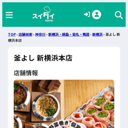
TOP
›
店舗検索
›
神奈川
›
新横浜・綱島・菊名・鴨居
›
新横浜
› 釜よし 新
横浜本店
釜よし 新横浜本店
店舗情報