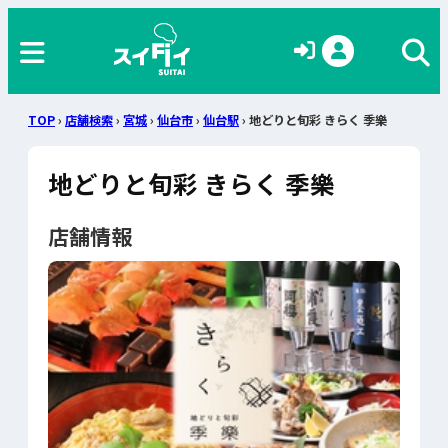
TOP
›
店舗検索
›
宮城
›
仙台市
›
仙台駅
› 地どりと旬彩 きらく 季樂
地どりと旬彩 きらく 季樂
店舗情報