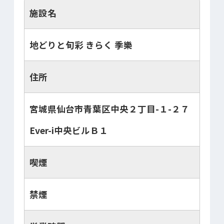
施設名
地どりと旬彩 きらく 季樂
住所
宮城県仙台市青葉区中央２丁目-１-２７
Ever-i中央ビルＢ１
喫煙
禁煙