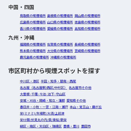
中国・四国
鳥取県の喫煙場所
島根県の喫煙場所
岡山県の喫煙場所
広島県の喫煙場所
山口県の喫煙場所
徳島県の喫煙場所
香川県の喫煙場所
愛媛県の喫煙場所
高知県の喫煙場所
九州・沖縄
福岡県の喫煙場所
佐賀県の喫煙場所
長崎県の喫煙場所
熊本県の喫煙場所
大分県の喫煙場所
宮崎県の喫煙場所
鹿児島県の喫煙場所
沖縄県の喫煙場所
市区町村から喫煙スポットを探す
中川区・港区
半田・知多・碧南・西尾
名古屋（名古屋駅/西区/中村区）
名古屋市その他
大曽根･千種･今池･池下･守山区
安城・刈谷・岡崎・知立・蒲郡
愛知県その他
春日井・小牧・一宮・江南・瀬戸
本山・覚王山・藤が丘
栄(ミナミ)/矢場町/大須/上前津
栄ｷﾀ錦/伏見丸の内/泉/東桜/新栄
緑区・南区・天白区・瑞穂区
豊橋・豊川
豊田市