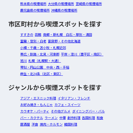
熊本県の喫煙場所
大分県の喫煙場所
宮崎県の喫煙場所
鹿児島県の喫煙場所
沖縄県の喫煙場所
市区町村から喫煙スポットを探す
すすきの
函館
南郷・新札幌 白石・厚別・清田
室蘭・登別・白老
富良野・その他北海道
小樽・千歳・苫小牧・札幌近郊
帯広・釧路・北見・河東郡
平岸・澄川（豊平区・南区）
旭川
札幌（札幌駅・大通）
琴似・円山公園 中央・西・手稲
麻生・北24条（北区・東区）
ジャンルから喫煙スポットを探す
アジア・エスニック料理
イタリアン・フレンチ
お好み焼き・もんじゃ
カフェ・スイーツ
カラオケ・パーティ
その他グルメ
ダイニングバー・バル
バー・カクテル
ラーメン
中華
創作料理
各国料理
和食
居酒屋
洋食
焼肉・ホルモン
韓国料理