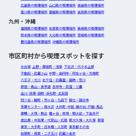
広島県の喫煙場所
山口県の喫煙場所
徳島県の喫煙場所
香川県の喫煙場所
愛媛県の喫煙場所
高知県の喫煙場所
九州・沖縄
福岡県の喫煙場所
佐賀県の喫煙場所
長崎県の喫煙場所
熊本県の喫煙場所
大分県の喫煙場所
宮崎県の喫煙場所
鹿児島県の喫煙場所
沖縄県の喫煙場所
市区町村から喫煙スポットを探す
お台場
上野・御徒町・浅草
下北沢・代々木上原
不動前・武蔵小山
中野・高円寺・阿佐ヶ谷・方南町
八王子・立川
北千住・日暮里・葛飾・荒川
原宿・青山・表参道
吉祥寺・荻窪・三鷹
品川･目黒･田町･浜松町･五反田
四ツ谷・麹町・市ヶ谷・九段下
国立・国分寺
多摩センター・南大沢
大井町･中延･旗の台･戸越･馬込
巣鴨・大塚・駒込
幡ヶ谷・笹塚・明大前・下高井戸
恵比寿・中目黒・代官山・広尾
新大久保・大久保
新宿
東京・大手町・日本橋・人形町
東京都その他
桜新町・用賀・二子玉川
武蔵小金井