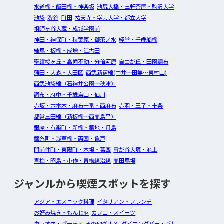
水道橋・飯田橋・神楽坂
池尻大橋・三軒茶屋・駒沢大学
池袋
渋谷
町田
祐天寺・学芸大学・都立大学
祖師ヶ谷大蔵・成城学園前
神田・神保町・秋葉原・御茶ノ水
経堂・千歳船橋
練馬・板橋・成増・江古田
聖蹟桜ヶ丘・高幡不動・分倍河原
自由が丘・田園調布
蒲田・大森・大田区
西武新宿線(中井～田無～東村山)
西武池袋線（石神井公園～秋津）
調布・府中・千歳烏山・仙川
赤坂・六本木・麻布十番・西麻布
赤羽・王子・十条
都営三田線（新板橋～西高島平）
銀座・有楽町・新橋・築地・月島
錦糸町・浅草橋・両国・亀戸
門前仲町・東陽町・木場・葛西
雪が谷大塚・池上
青梅・昭島・小作・青梅線沿線
高田馬場
ジャンルから喫煙スポットを探す
アジア・エスニック料理
イタリアン・フレンチ
お好み焼き・もんじゃ
カフェ・スイーツ
カラオケ・パーティ
その他グルメ
ダイニングバー・バル