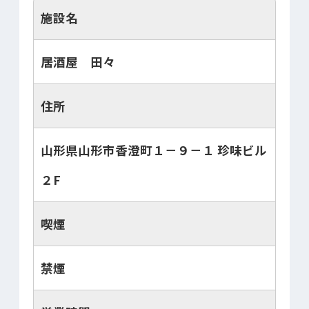
施設名
居酒屋 田々
住所
山形県山形市香澄町１－９－１ 珍味ビル
２F
喫煙
禁煙