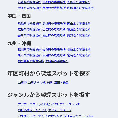
滋賀県の喫煙場所
京都府の喫煙場所
大阪府の喫煙場所
兵庫県の喫煙場所
奈良県の喫煙場所
和歌山県の喫煙場所
中国・四国
鳥取県の喫煙場所
島根県の喫煙場所
岡山県の喫煙場所
広島県の喫煙場所
山口県の喫煙場所
徳島県の喫煙場所
香川県の喫煙場所
愛媛県の喫煙場所
高知県の喫煙場所
九州・沖縄
福岡県の喫煙場所
佐賀県の喫煙場所
長崎県の喫煙場所
熊本県の喫煙場所
大分県の喫煙場所
宮崎県の喫煙場所
鹿児島県の喫煙場所
沖縄県の喫煙場所
市区町村から喫煙スポットを探す
山形市
山形県その他
米沢
酒田・鶴岡
ジャンルから喫煙スポットを探す
アジア・エスニック料理
イタリアン・フレンチ
お好み焼き・もんじゃ
カフェ・スイーツ
カラオケ・パーティ
その他グルメ
ダイニングバー・バル