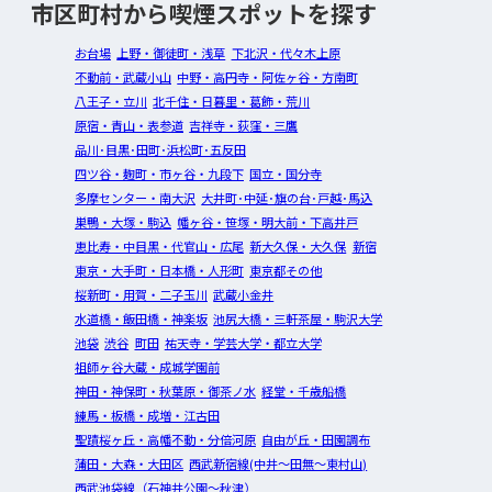
市区町村から喫煙スポットを探す
お台場
上野・御徒町・浅草
下北沢・代々木上原
不動前・武蔵小山
中野・高円寺・阿佐ヶ谷・方南町
八王子・立川
北千住・日暮里・葛飾・荒川
原宿・青山・表参道
吉祥寺・荻窪・三鷹
品川･目黒･田町･浜松町･五反田
四ツ谷・麹町・市ヶ谷・九段下
国立・国分寺
多摩センター・南大沢
大井町･中延･旗の台･戸越･馬込
巣鴨・大塚・駒込
幡ヶ谷・笹塚・明大前・下高井戸
恵比寿・中目黒・代官山・広尾
新大久保・大久保
新宿
東京・大手町・日本橋・人形町
東京都その他
桜新町・用賀・二子玉川
武蔵小金井
水道橋・飯田橋・神楽坂
池尻大橋・三軒茶屋・駒沢大学
池袋
渋谷
町田
祐天寺・学芸大学・都立大学
祖師ヶ谷大蔵・成城学園前
神田・神保町・秋葉原・御茶ノ水
経堂・千歳船橋
練馬・板橋・成増・江古田
聖蹟桜ヶ丘・高幡不動・分倍河原
自由が丘・田園調布
蒲田・大森・大田区
西武新宿線(中井～田無～東村山)
西武池袋線（石神井公園～秋津）