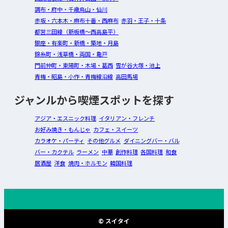
調布・府中・千歳烏山・仙川
赤坂・六本木・麻布十番・西麻布
赤羽・王子・十条
都営三田線（新板橋～西高島平）
銀座・有楽町・新橋・築地・月島
錦糸町・浅草橋・両国・亀戸
門前仲町・東陽町・木場・葛西
雪が谷大塚・池上
青梅・昭島・小作・青梅線沿線
高田馬場
ジャンルから喫煙スポットを探す
アジア・エスニック料理
イタリアン・フレンチ
お好み焼き・もんじゃ
カフェ・スイーツ
カラオケ・パーティ
その他グルメ
ダイニングバー・バル
バー・カクテル
ラーメン
中華
創作料理
各国料理
和食
居酒屋
洋食
焼肉・ホルモン
韓国料理
© スイタイ