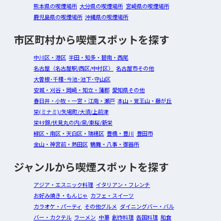
熊本県の喫煙場所
大分県の喫煙場所
宮崎県の喫煙場所
鹿児島県の喫煙場所
沖縄県の喫煙場所
市区町村から喫煙スポットを探す
中川区・港区
半田・知多・碧南・西尾
名古屋（名古屋駅/西区/中村区）
名古屋市その他
大曽根･千種･今池･池下･守山区
安城・刈谷・岡崎・知立・蒲郡
愛知県その他
春日井・小牧・一宮・江南・瀬戸
本山・覚王山・藤が丘
栄(ミナミ)/矢場町/大須/上前津
栄ｷﾀ錦/伏見丸の内/泉/東桜/新栄
緑区・南区・天白区・瑞穂区
豊橋・豊川
豊田市
金山・神宮前・熱田区
鶴舞・八事・御器所
ジャンルから喫煙スポットを探す
アジア・エスニック料理
イタリアン・フレンチ
お好み焼き・もんじゃ
カフェ・スイーツ
カラオケ・パーティ
その他グルメ
ダイニングバー・バル
バー・カクテル
ラーメン
中華
創作料理
各国料理
和食