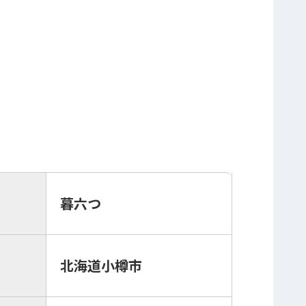
暮六つ
北海道小樽市