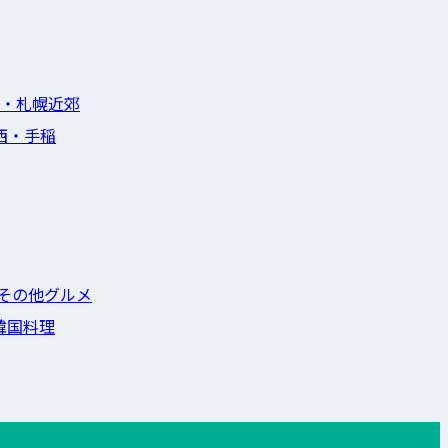
・札幌近郊
西・手稲
その他グルメ
韓国料理