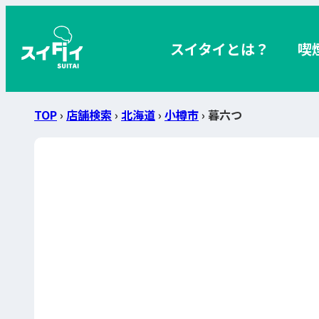
スイタイとは？
喫
TOP
›
店舗検索
›
北海道
›
小樽市
› 暮六つ