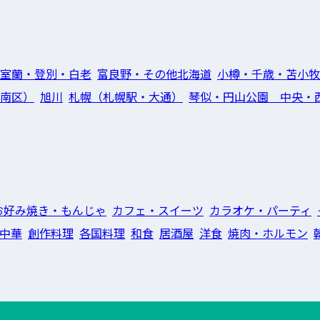
室蘭・登別・白老
富良野・その他北海道
小樽・千歳・苫小牧
南区）
旭川
札幌（札幌駅・大通）
琴似・円山公園 中央・
お好み焼き・もんじゃ
カフェ・スイーツ
カラオケ・パーティ
中華
創作料理
各国料理
和食
居酒屋
洋食
焼肉・ホルモン