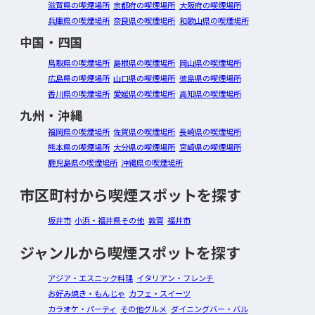
滋賀県の喫煙場所
京都府の喫煙場所
大阪府の喫煙場所
兵庫県の喫煙場所
奈良県の喫煙場所
和歌山県の喫煙場所
中国・四国
鳥取県の喫煙場所
島根県の喫煙場所
岡山県の喫煙場所
広島県の喫煙場所
山口県の喫煙場所
徳島県の喫煙場所
香川県の喫煙場所
愛媛県の喫煙場所
高知県の喫煙場所
九州・沖縄
福岡県の喫煙場所
佐賀県の喫煙場所
長崎県の喫煙場所
熊本県の喫煙場所
大分県の喫煙場所
宮崎県の喫煙場所
鹿児島県の喫煙場所
沖縄県の喫煙場所
市区町村から喫煙スポットを探す
坂井市
小浜・福井県その他
敦賀
福井市
ジャンルから喫煙スポットを探す
アジア・エスニック料理
イタリアン・フレンチ
お好み焼き・もんじゃ
カフェ・スイーツ
カラオケ・パーティ
その他グルメ
ダイニングバー・バル