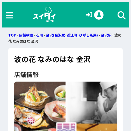
TOP
›
店舗検索
›
石川
›
金沢(金沢駅･近江町･ひがし茶屋)
›
金沢駅
› 波の
花 なみのはな 金沢
波の花 なみのはな 金沢
店舗情報