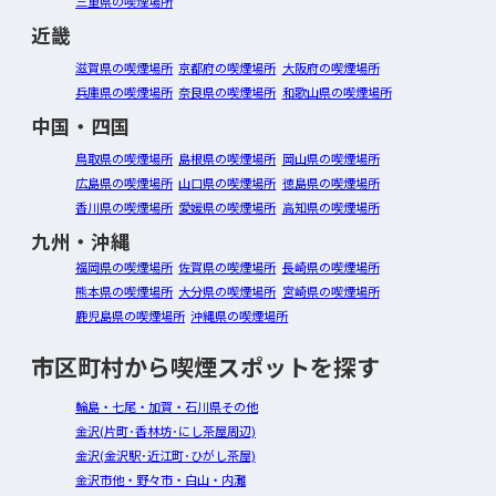
三重県の喫煙場所
近畿
滋賀県の喫煙場所
京都府の喫煙場所
大阪府の喫煙場所
兵庫県の喫煙場所
奈良県の喫煙場所
和歌山県の喫煙場所
中国・四国
鳥取県の喫煙場所
島根県の喫煙場所
岡山県の喫煙場所
広島県の喫煙場所
山口県の喫煙場所
徳島県の喫煙場所
香川県の喫煙場所
愛媛県の喫煙場所
高知県の喫煙場所
九州・沖縄
福岡県の喫煙場所
佐賀県の喫煙場所
長崎県の喫煙場所
熊本県の喫煙場所
大分県の喫煙場所
宮崎県の喫煙場所
鹿児島県の喫煙場所
沖縄県の喫煙場所
市区町村から喫煙スポットを探す
輪島・七尾・加賀・石川県その他
金沢(片町･香林坊･にし茶屋周辺)
金沢(金沢駅･近江町･ひがし茶屋)
金沢市他・野々市・白山・内灘