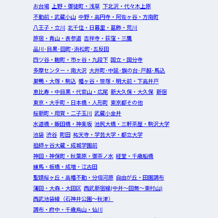
お台場
上野・御徒町・浅草
下北沢・代々木上原
不動前・武蔵小山
中野・高円寺・阿佐ヶ谷・方南町
八王子・立川
北千住・日暮里・葛飾・荒川
原宿・青山・表参道
吉祥寺・荻窪・三鷹
品川･目黒･田町･浜松町･五反田
四ツ谷・麹町・市ヶ谷・九段下
国立・国分寺
多摩センター・南大沢
大井町･中延･旗の台･戸越･馬込
巣鴨・大塚・駒込
幡ヶ谷・笹塚・明大前・下高井戸
恵比寿・中目黒・代官山・広尾
新大久保・大久保
新宿
東京・大手町・日本橋・人形町
東京都その他
桜新町・用賀・二子玉川
武蔵小金井
水道橋・飯田橋・神楽坂
池尻大橋・三軒茶屋・駒沢大学
池袋
渋谷
町田
祐天寺・学芸大学・都立大学
祖師ヶ谷大蔵・成城学園前
神田・神保町・秋葉原・御茶ノ水
経堂・千歳船橋
練馬・板橋・成増・江古田
聖蹟桜ヶ丘・高幡不動・分倍河原
自由が丘・田園調布
蒲田・大森・大田区
西武新宿線(中井～田無～東村山)
西武池袋線（石神井公園～秋津）
調布・府中・千歳烏山・仙川