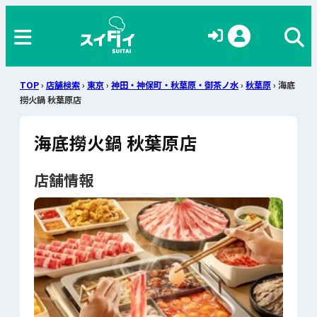
TOP
›
店舗検索
›
東京
›
神田・神保町・秋葉原・御茶ノ水
›
秋葉原
› 海底
撈火鍋 秋葉原店
海底撈火鍋 秋葉原店
店舗情報