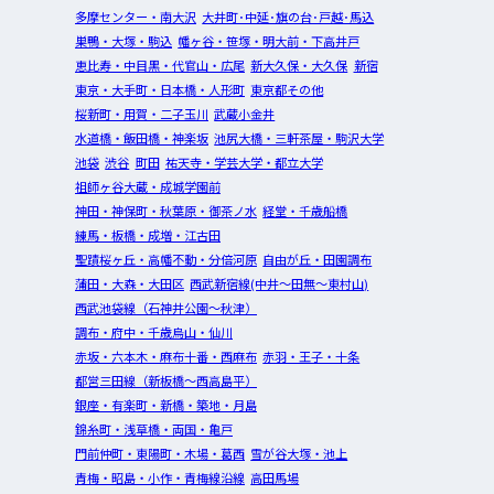
多摩センター・南大沢
大井町･中延･旗の台･戸越･馬込
巣鴨・大塚・駒込
幡ヶ谷・笹塚・明大前・下高井戸
恵比寿・中目黒・代官山・広尾
新大久保・大久保
新宿
東京・大手町・日本橋・人形町
東京都その他
桜新町・用賀・二子玉川
武蔵小金井
水道橋・飯田橋・神楽坂
池尻大橋・三軒茶屋・駒沢大学
池袋
渋谷
町田
祐天寺・学芸大学・都立大学
祖師ヶ谷大蔵・成城学園前
神田・神保町・秋葉原・御茶ノ水
経堂・千歳船橋
練馬・板橋・成増・江古田
聖蹟桜ヶ丘・高幡不動・分倍河原
自由が丘・田園調布
蒲田・大森・大田区
西武新宿線(中井～田無～東村山)
西武池袋線（石神井公園～秋津）
調布・府中・千歳烏山・仙川
赤坂・六本木・麻布十番・西麻布
赤羽・王子・十条
都営三田線（新板橋～西高島平）
銀座・有楽町・新橋・築地・月島
錦糸町・浅草橋・両国・亀戸
門前仲町・東陽町・木場・葛西
雪が谷大塚・池上
青梅・昭島・小作・青梅線沿線
高田馬場