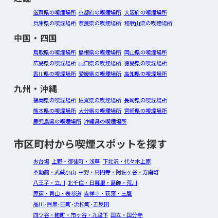
滋賀県の喫煙場所
京都府の喫煙場所
大阪府の喫煙場所
兵庫県の喫煙場所
奈良県の喫煙場所
和歌山県の喫煙場所
中国・四国
鳥取県の喫煙場所
島根県の喫煙場所
岡山県の喫煙場所
広島県の喫煙場所
山口県の喫煙場所
徳島県の喫煙場所
香川県の喫煙場所
愛媛県の喫煙場所
高知県の喫煙場所
九州・沖縄
福岡県の喫煙場所
佐賀県の喫煙場所
長崎県の喫煙場所
熊本県の喫煙場所
大分県の喫煙場所
宮崎県の喫煙場所
鹿児島県の喫煙場所
沖縄県の喫煙場所
市区町村から喫煙スポットを探す
お台場
上野・御徒町・浅草
下北沢・代々木上原
不動前・武蔵小山
中野・高円寺・阿佐ヶ谷・方南町
八王子・立川
北千住・日暮里・葛飾・荒川
原宿・青山・表参道
吉祥寺・荻窪・三鷹
品川･目黒･田町･浜松町･五反田
四ツ谷・麹町・市ヶ谷・九段下
国立・国分寺