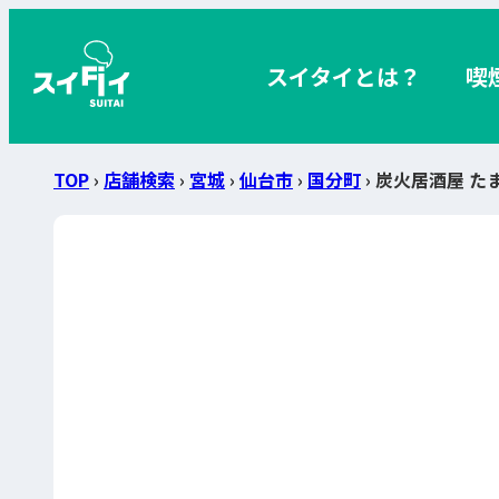
スイタイとは？
喫
TOP
›
店舗検索
›
宮城
›
仙台市
›
国分町
› 炭火居酒屋 た