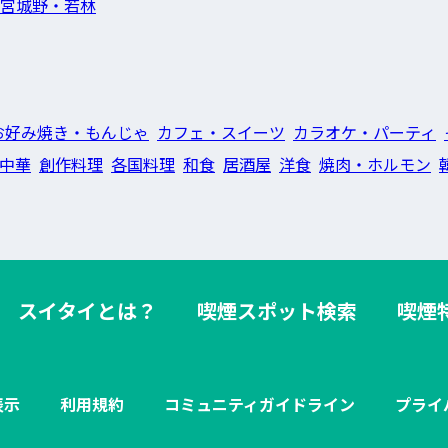
宮城野・若林
お好み焼き・もんじゃ
カフェ・スイーツ
カラオケ・パーティ
中華
創作料理
各国料理
和食
居酒屋
洋食
焼肉・ホルモン
スイタイとは？
喫煙スポット検索
喫煙
表示
利用規約
コミュニティガイドライン
プライ