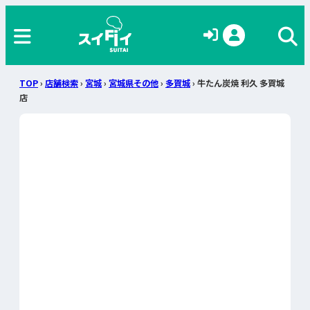
TOP
›
店舗検索
›
宮城
›
宮城県その他
›
多賀城
› 牛たん炭焼 利久 多賀城
店