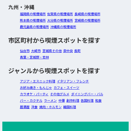
九州・沖縄
福岡県の喫煙場所
佐賀県の喫煙場所
長崎県の喫煙場所
熊本県の喫煙場所
大分県の喫煙場所
宮崎県の喫煙場所
鹿児島県の喫煙場所
沖縄県の喫煙場所
市区町村から喫煙スポットを探す
仙台市
大崎市
宮城県その他
泉中央
長町
青葉・宮城野・若林
ジャンルから喫煙スポットを探す
アジア・エスニック料理
イタリアン・フレンチ
お好み焼き・もんじゃ
カフェ・スイーツ
カラオケ・パーティ
その他グルメ
ダイニングバー・バル
バー・カクテル
ラーメン
中華
創作料理
各国料理
和食
居酒屋
洋食
焼肉・ホルモン
韓国料理