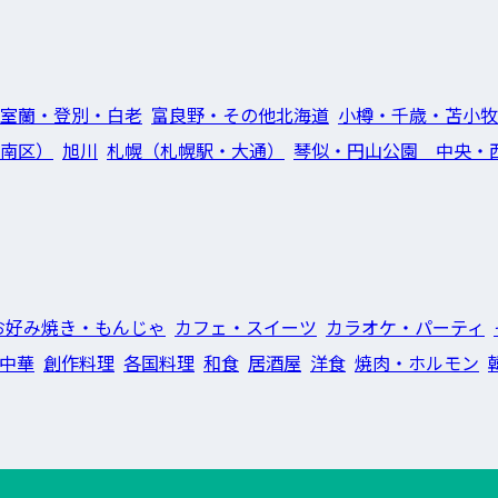
室蘭・登別・白老
富良野・その他北海道
小樽・千歳・苫小牧
南区）
旭川
札幌（札幌駅・大通）
琴似・円山公園 中央・
お好み焼き・もんじゃ
カフェ・スイーツ
カラオケ・パーティ
中華
創作料理
各国料理
和食
居酒屋
洋食
焼肉・ホルモン