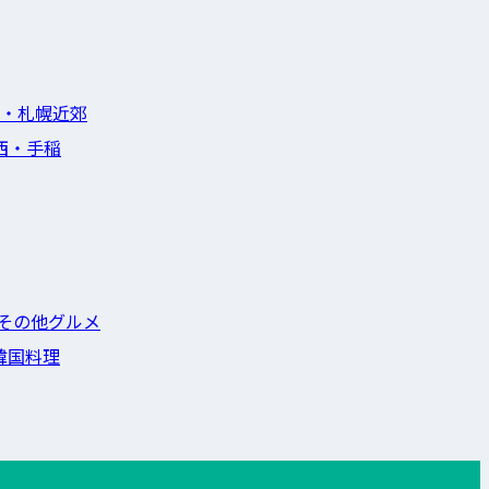
・札幌近郊
西・手稲
その他グルメ
韓国料理