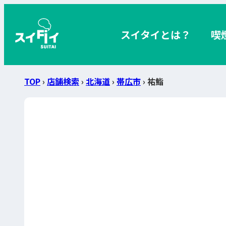
スイタイとは？
喫
TOP
›
店舗検索
›
北海道
›
帯広市
› 祐鮨