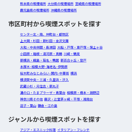
熊本県の喫煙場所
大分県の喫煙場所
宮崎県の喫煙場所
鹿児島県の喫煙場所
沖縄県の喫煙場所
市区町村から喫煙スポットを探す
センター北・南、仲町台・都筑区
上大岡・杉田・新杉田・金沢文庫
大和・中央林間・長津田
大船・戸塚・東戸塚・保土ヶ谷
小田原・箱根・湯河原・真鶴
川崎・鶴見
新横浜・綱島・菊名・鴨居
新百合ヶ丘・登戸
本厚木･相模大野･海老名･伊勢原
桜木町みなとみらい･関内･中華街
横浜
横須賀中央・三浦・久里浜・汐入
武蔵小杉・元住吉・新丸子
溝の口・たまプラーザ・青葉台
相模原・橋本・淵野辺
神奈川県その他
藤沢・辻堂茅ヶ崎・平塚・湘南台
逗子・葉山
鎌倉・江の島
ジャンルから喫煙スポットを探す
アジア・エスニック料理
イタリアン・フレンチ