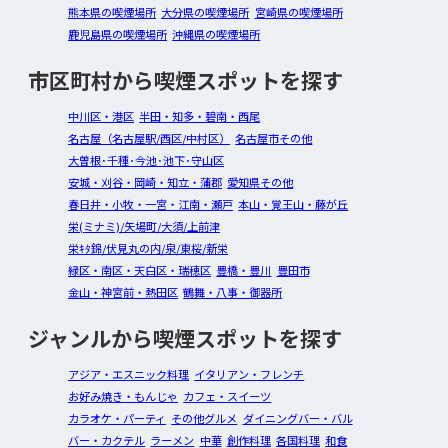
熊本県の喫煙場所
大分県の喫煙場所
宮崎県の喫煙場所
鹿児島県の喫煙場所
沖縄県の喫煙場所
市区町村から喫煙スポットを探す
中川区・港区
半田・知多・碧南・西尾
名古屋（名古屋駅/西区/中村区）
名古屋市その他
大曽根･千種･今池･池下･守山区
安城・刈谷・岡崎・知立・蒲郡
愛知県その他
春日井・小牧・一宮・江南・瀬戸
本山・覚王山・藤が丘
栄(ミナミ)/矢場町/大須/上前津
栄ｷﾀ錦/伏見丸の内/泉/東桜/新栄
緑区・南区・天白区・瑞穂区
豊橋・豊川
豊田市
金山・神宮前・熱田区
鶴舞・八事・御器所
ジャンルから喫煙スポットを探す
アジア・エスニック料理
イタリアン・フレンチ
お好み焼き・もんじゃ
カフェ・スイーツ
カラオケ・パーティ
その他グルメ
ダイニングバー・バル
バー・カクテル
ラーメン
中華
創作料理
各国料理
和食