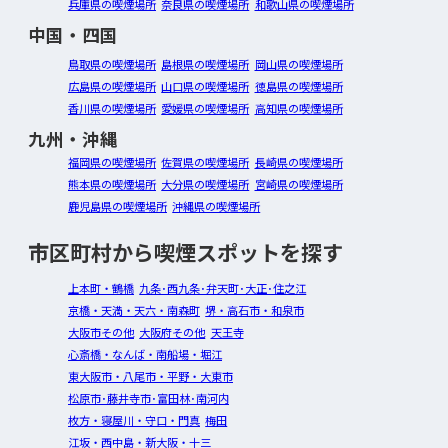
兵庫県の喫煙場所
奈良県の喫煙場所
和歌山県の喫煙場所
中国・四国
鳥取県の喫煙場所
島根県の喫煙場所
岡山県の喫煙場所
広島県の喫煙場所
山口県の喫煙場所
徳島県の喫煙場所
香川県の喫煙場所
愛媛県の喫煙場所
高知県の喫煙場所
九州・沖縄
福岡県の喫煙場所
佐賀県の喫煙場所
長崎県の喫煙場所
熊本県の喫煙場所
大分県の喫煙場所
宮崎県の喫煙場所
鹿児島県の喫煙場所
沖縄県の喫煙場所
市区町村から喫煙スポットを探す
上本町・鶴橋
九条･西九条･弁天町･大正･住之江
京橋・天満・天六・南森町
堺・高石市・和泉市
大阪市その他
大阪府その他
天王寺
心斎橋・なんば・南船場・堀江
東大阪市・八尾市・平野・大東市
松原市･藤井寺市･富田林･南河内
枚方・寝屋川・守口・門真
梅田
江坂・西中島・新大阪・十三