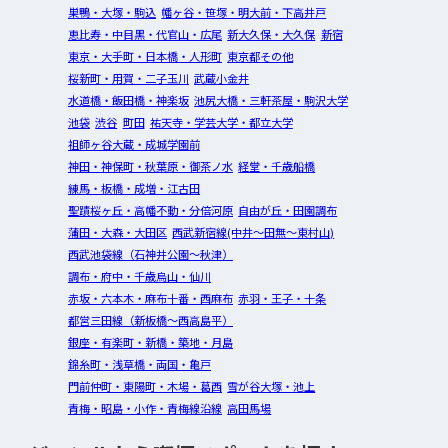
巣鴨・大塚・駒込
幡ヶ谷・笹塚・明大前・下高井戸
恵比寿・中目黒・代官山・広尾
新大久保・大久保
新宿
東京・大手町・日本橋・人形町
東京都その他
桜新町・用賀・二子玉川
武蔵小金井
水道橋・飯田橋・神楽坂
池尻大橋・三軒茶屋・駒沢大学
池袋
渋谷
町田
祐天寺・学芸大学・都立大学
祖師ヶ谷大蔵・成城学園前
神田・神保町・秋葉原・御茶ノ水
経堂・千歳船橋
練馬・板橋・成増・江古田
聖蹟桜ヶ丘・高幡不動・分倍河原
自由が丘・田園調布
蒲田・大森・大田区
西武新宿線(中井～田無～東村山)
西武池袋線（石神井公園～秋津）
調布・府中・千歳烏山・仙川
赤坂・六本木・麻布十番・西麻布
赤羽・王子・十条
都営三田線（新板橋～西高島平）
銀座・有楽町・新橋・築地・月島
錦糸町・浅草橋・両国・亀戸
門前仲町・東陽町・木場・葛西
雪が谷大塚・池上
青梅・昭島・小作・青梅線沿線
高田馬場