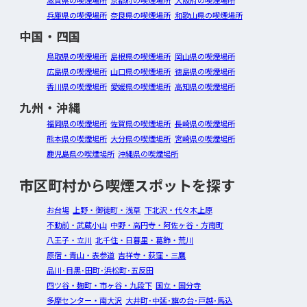
滋賀県の喫煙場所
京都府の喫煙場所
大阪府の喫煙場所
兵庫県の喫煙場所
奈良県の喫煙場所
和歌山県の喫煙場所
中国・四国
鳥取県の喫煙場所
島根県の喫煙場所
岡山県の喫煙場所
広島県の喫煙場所
山口県の喫煙場所
徳島県の喫煙場所
香川県の喫煙場所
愛媛県の喫煙場所
高知県の喫煙場所
九州・沖縄
福岡県の喫煙場所
佐賀県の喫煙場所
長崎県の喫煙場所
熊本県の喫煙場所
大分県の喫煙場所
宮崎県の喫煙場所
鹿児島県の喫煙場所
沖縄県の喫煙場所
市区町村から喫煙スポットを探す
お台場
上野・御徒町・浅草
下北沢・代々木上原
不動前・武蔵小山
中野・高円寺・阿佐ヶ谷・方南町
八王子・立川
北千住・日暮里・葛飾・荒川
原宿・青山・表参道
吉祥寺・荻窪・三鷹
品川･目黒･田町･浜松町･五反田
四ツ谷・麹町・市ヶ谷・九段下
国立・国分寺
多摩センター・南大沢
大井町･中延･旗の台･戸越･馬込