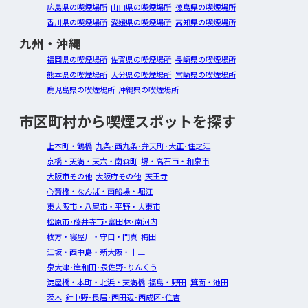
広島県の喫煙場所
山口県の喫煙場所
徳島県の喫煙場所
香川県の喫煙場所
愛媛県の喫煙場所
高知県の喫煙場所
九州・沖縄
福岡県の喫煙場所
佐賀県の喫煙場所
長崎県の喫煙場所
熊本県の喫煙場所
大分県の喫煙場所
宮崎県の喫煙場所
鹿児島県の喫煙場所
沖縄県の喫煙場所
市区町村から喫煙スポットを探す
上本町・鶴橋
九条･西九条･弁天町･大正･住之江
京橋・天満・天六・南森町
堺・高石市・和泉市
大阪市その他
大阪府その他
天王寺
心斎橋・なんば・南船場・堀江
東大阪市・八尾市・平野・大東市
松原市･藤井寺市･富田林･南河内
枚方・寝屋川・守口・門真
梅田
江坂・西中島・新大阪・十三
泉大津･岸和田･泉佐野･りんくう
淀屋橋・本町・北浜・天満橋
福島・野田
箕面・池田
茨木
針中野･長居･西田辺･西成区･住吉