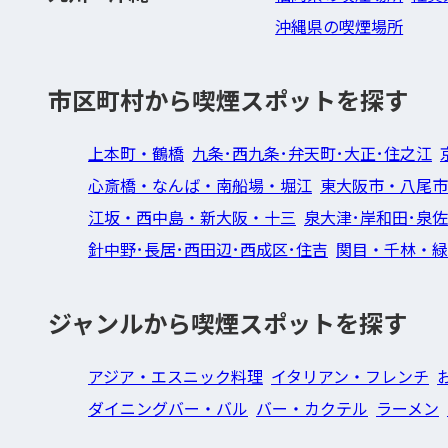
沖縄県の喫煙場所
市区町村から喫煙スポットを探す
上本町・鶴橋
九条･西九条･弁天町･大正･住之江
心斎橋・なんば・南船場・堀江
東大阪市・八尾市
江坂・西中島・新大阪・十三
泉大津･岸和田･泉
針中野･長居･西田辺･西成区･住吉
関目・千林・緑
ジャンルから喫煙スポットを探す
アジア・エスニック料理
イタリアン・フレンチ
ダイニングバー・バル
バー・カクテル
ラーメン