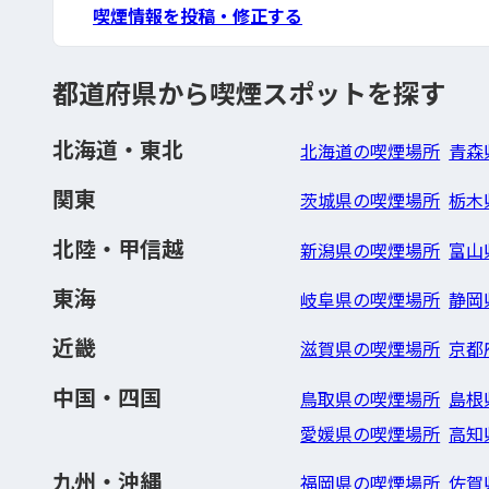
喫煙情報を投稿・修正する
都道府県から喫煙スポットを探す
北海道・東北
北海道の喫煙場所
青森
関東
茨城県の喫煙場所
栃木
北陸・甲信越
新潟県の喫煙場所
富山
東海
岐阜県の喫煙場所
静岡
近畿
滋賀県の喫煙場所
京都
中国・四国
鳥取県の喫煙場所
島根
愛媛県の喫煙場所
高知
九州・沖縄
福岡県の喫煙場所
佐賀