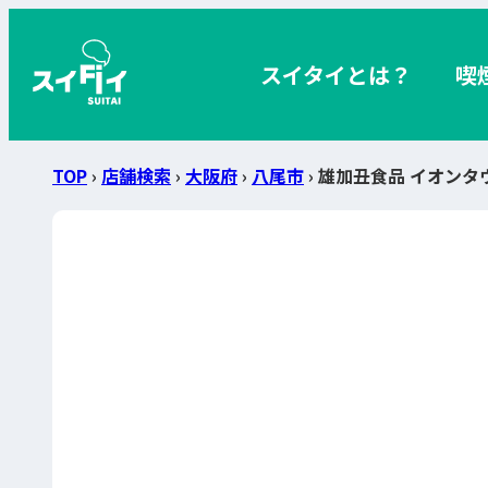
スイタイとは？
喫
TOP
›
店舗検索
›
大阪府
›
八尾市
› 雄加丑食品 イオン