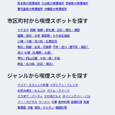
熊本県の喫煙場所
大分県の喫煙場所
宮崎県の喫煙場所
鹿児島県の喫煙場所
沖縄県の喫煙場所
市区町村から喫煙スポットを探す
すすきの
函館
南郷・新札幌 白石・厚別・清田
室蘭・登別・白老
富良野・その他北海道
小樽・千歳・苫小牧・札幌近郊
帯広・釧路・北見・河東郡
平岸・澄川（豊平区・南区）
旭川
札幌（札幌駅・大通）
琴似・円山公園 中央・西・手稲
麻生・北24条（北区・東区）
ジャンルから喫煙スポットを探す
アジア・エスニック料理
イタリアン・フレンチ
お好み焼き・もんじゃ
カフェ・スイーツ
カラオケ・パーティ
その他グルメ
ダイニングバー・バル
バー・カクテル
ラーメン
中華
創作料理
各国料理
和食
居酒屋
洋食
焼肉・ホルモン
韓国料理