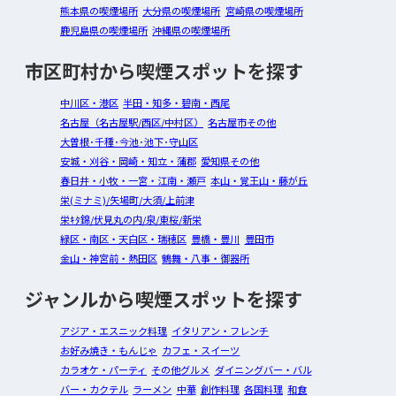
熊本県の喫煙場所
大分県の喫煙場所
宮崎県の喫煙場所
鹿児島県の喫煙場所
沖縄県の喫煙場所
市区町村から喫煙スポットを探す
中川区・港区
半田・知多・碧南・西尾
名古屋（名古屋駅/西区/中村区）
名古屋市その他
大曽根･千種･今池･池下･守山区
安城・刈谷・岡崎・知立・蒲郡
愛知県その他
春日井・小牧・一宮・江南・瀬戸
本山・覚王山・藤が丘
栄(ミナミ)/矢場町/大須/上前津
栄ｷﾀ錦/伏見丸の内/泉/東桜/新栄
緑区・南区・天白区・瑞穂区
豊橋・豊川
豊田市
金山・神宮前・熱田区
鶴舞・八事・御器所
ジャンルから喫煙スポットを探す
アジア・エスニック料理
イタリアン・フレンチ
お好み焼き・もんじゃ
カフェ・スイーツ
カラオケ・パーティ
その他グルメ
ダイニングバー・バル
バー・カクテル
ラーメン
中華
創作料理
各国料理
和食