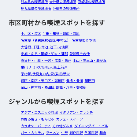
熊本県の喫煙場所
大分県の喫煙場所
宮崎県の喫煙場所
鹿児島県の喫煙場所
沖縄県の喫煙場所
市区町村から喫煙スポットを探す
中川区・港区
半田・知多・碧南・西尾
名古屋（名古屋駅/西区/中村区）
名古屋市その他
大曽根･千種･今池･池下･守山区
安城・刈谷・岡崎・知立・蒲郡
愛知県その他
春日井・小牧・一宮・江南・瀬戸
本山・覚王山・藤が丘
栄(ミナミ)/矢場町/大須/上前津
栄ｷﾀ錦/伏見丸の内/泉/東桜/新栄
緑区・南区・天白区・瑞穂区
豊橋・豊川
豊田市
金山・神宮前・熱田区
鶴舞・八事・御器所
ジャンルから喫煙スポットを探す
アジア・エスニック料理
イタリアン・フレンチ
お好み焼き・もんじゃ
カフェ・スイーツ
カラオケ・パーティ
その他グルメ
ダイニングバー・バル
バー・カクテル
ラーメン
中華
創作料理
各国料理
和食